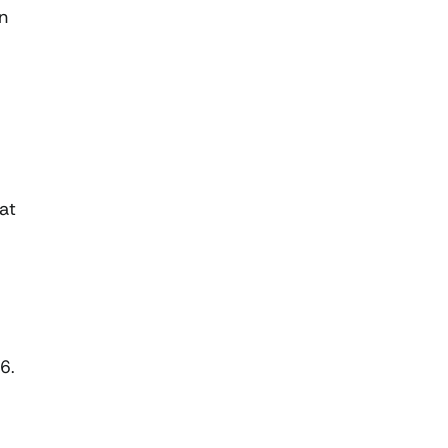
n
at
6.