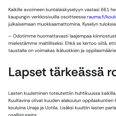
Kaikille avoimeen kuntalaiskyselyyn vastasi 661 he
kaupungin verkkosivuilla osoitteessa
rauma.fi/koul
julkaisemaan muokkaamattomina. Kyselyn tuloksia o
─ Odotimme huomattavasti laajempaa kiinnostusta
mielestämme maltilliseksi. Ehkä se kertoo siitä, e
taustalla on voimakas ikäluokkien ja oppilasmääri
Lapset tärkeässä r
Lasten kuuleminen toteutettiin huhtikuussa kaikilla
Kuultavina olivat kuuden alakoulun oppilaskuntien 
kouluina Unaja ja Uotila. Lisäksi kuultiin lasten pa
osallistuneita.