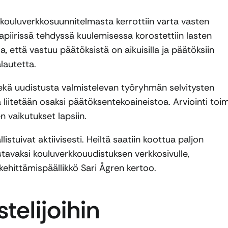
kouluverkkosuunnitelmasta kerrottiin varta vasten
lmapiirissä tehdyssä kuulemisessa korostettiin lasten
, että vastuu päätöksistä on aikuisilla ja päätöksiin
lautetta.
sekä uudistusta valmistelevan työryhmän selvitysten
a liitetään osaksi päätöksentekoaineistoa. Arviointi toim
n vaikutukset lapsiin.
istuivat aktiivisesti. Heiltä saatiin koottua paljon
aistavaksi kouluverkkouudistuksen verkkosivulle,
 kehittämispäällikkö Sari Ågren kertoo.
telijoihin