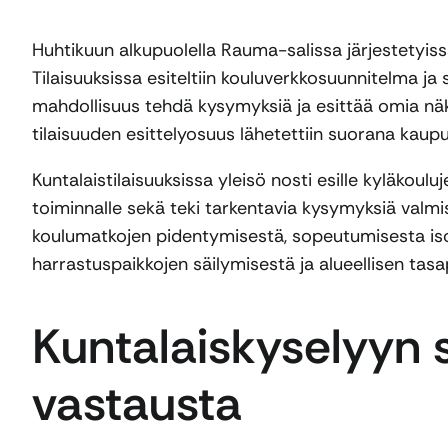
Huhtikuun alkupuolella Rauma-salissa järjestetyissä 
Tilaisuuksissa esiteltiin kouluverkkosuunnitelma ja si
mahdollisuus tehdä kysymyksiä ja esittää omia näke
tilaisuuden esittelyosuus lähetettiin suorana kaupu
Kuntalaistilaisuuksissa yleisö nosti esille kyläkouluj
toiminnalle sekä teki tarkentavia kysymyksiä valmist
koulumatkojen pidentymisestä, sopeutumisesta isom
harrastuspaikkojen säilymisestä ja alueellisen ta
Kuntalaiskyselyyn s
vastausta