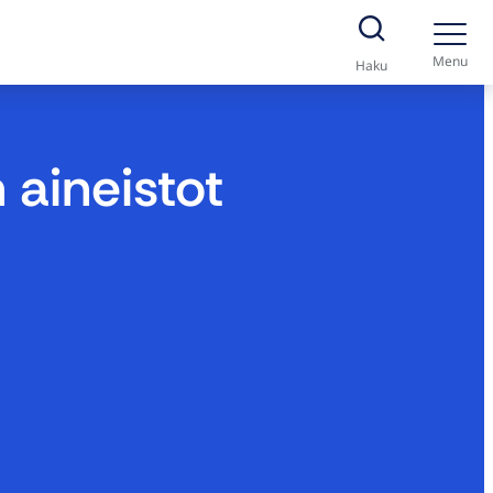
Menu
Haku
 aineistot