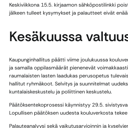
Keskiviikkona 15.5. kirjaamon sähköpostilinkki poi
jälkeen tulleet kysymykset ja palautteet eivät enä
Kesäkuussa valtuus
Kaupunginhallitus päätti viime joulukuussa kouluve
ja samalla oppilasmäärät pienenevät voimakkaasti.
raumalaisten lasten laadukas perusopetus tulevais
hallitut ryhmäkoot. Selvitys ja suunnitelmat uudeksi 
kuntalaiskeskustelu ja poliittinen keskustelu.
Päätöksentekoprosessi käynnistyy 29.5. sivistysval
Lopullisen päätöksen uudesta kouluverkosta tekee
Palauteanalyysi sekä vaikutusarvioinnin ja kyselyj