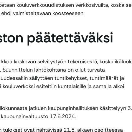
stetaan kouluverkkouudistuksen verkkosivuilta, koska se
ä ehdi valmisteltavaan koosteeseen.
ton päätettäväksi
rkkoa koskevan selvitystyön tekemisestä, koska ikäluok
 Suunnittelun lähtökohtana on ollut turvata
uudessakin säilyttäen tuntikehykset, tuntimäärät ja
kouluverkoksi esiteltiin kuntalaisille ja samalla alkoi
iokunnasta jatkuen kaupunginhallituksen käsittelyyn 3.
 kaupunginvaltuusto 17.6.2024.
en tulokset ovat nähtävissä 21.5. alkaen osoitteessa