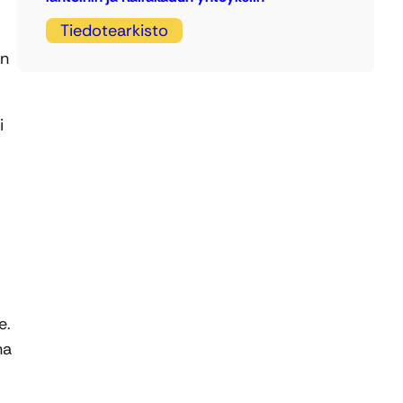
Tiedotearkisto
an
i
e.
na