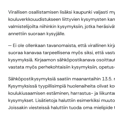
Virallisen osallistamisen lisäksi kaupunki valjasti
kouluverkkouudistukseen liittyvien kysymysten kanav
valmistelijoilta niihinkin kysymyksiin, jotka heräsiv
annettiin suoraan kysyjälle.
─ Ei ole ollenkaan tavanomaista, että virallinen k
suoraa kanavaa tarpeellisena myös siksi, että vastau
kysymyksiä. Kirjaamon sähköpostikanava osoittautu
vastata myös perhekohtaisiin kysymyksiin, opetus-
Sähköpostikysymyksiä saatiin maanantaihin 13.5. m
Kysymyksissä tyypillisimpiä huolenaiheita olivat kou
koulukiusaamisen estäminen, harrastus- ja liikuntam
kysymykset. Lisätietoja haluttiin esimerkiksi muut
Joissakin viesteissä haluttiin tuoda oma mielipide t