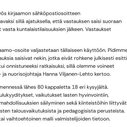
 myös kirjaamon sähköpostiosoitteen
aksi sillä ajatuksella, että vastauksen saisi suoraan
ät vasta kuntalaistilaisuuksien jälkeen. Vastaukset
irjaamo-osoite valjastetaan tällaiseen käyttöön. Pidimm
ksia saisivat nekin, jotka eivät rohkene julkisesti esit
i onnistuneeksi ratkaisuksi, sillä olemme voineet
 ja nuorisojohtaja Hanna Viljanen-Lehto kertoo.
ennessä lähes 80 kappaletta 18 eri kysyjältä.
lukyyditykset, vaikutukset lasten hyvinvointiin,
ahdollisuuksien säilyminen sekä kiinteistöihin liittyvät
osten talousvaikutuksista ja pedagogisista perusteista.
ai vaihtoehtoinen malli valmistelijoiden tietoon.