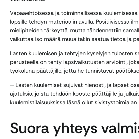
Vapaaehtoisessa ja toiminnallisessa kuulemisessa 
lapsille tehdyn materiaalin avulla. Positiivisessa i
mielipiteiden tärkeyttä, mutta tähdennettiin samalla
vaikuttaa iso määrä muualtakin saatua tietoa ja pa
Lasten kuulemisen ja tehtyjen kyselyjen tulosten 
perusteella on tehty lapsivaikutusten arviointi, jok
työkaluna päättäjille, jotta he tunnistavat päätökse
─ Lasten kuulemiset sujuivat hienosti, ja lapset osall
ajatuksia, joista tehdään kooste päättäjille ja julk
kuulemistilaisuuksissa läsnä ollut sivistystoimialan
Suora yhteys valmis