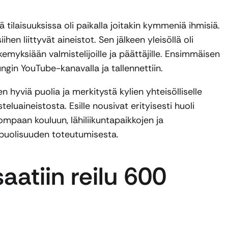
tilaisuuksissa oli paikalla joitakin kymmeniä ihmisiä.
ihen liittyvät aineistot. Sen jälkeen yleisöllä oli
myksiään valmistelijoille ja päättäjille. Ensimmäisen
ngin YouTube-kanavalla ja tallennettiin.
en hyviä puolia ja merkitystä kylien yhteisölliselle
eluaineistosta. Esille nousivat erityisesti huoli
paan kouluun, lähiliikuntapaikkojen ja
sapuolisuuden toteutumisesta.
aatiin reilu 600