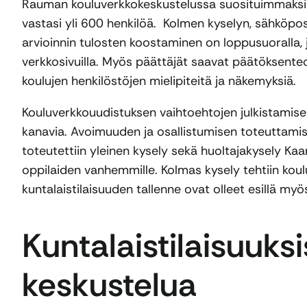
Rauman kouluverkkokeskustelussa suosituimmaksi v
vastasi yli 600 henkilöä. Kolmen kyselyn, sähköpos
arvioinnin tulosten koostaminen on loppusuoralla, j
verkkosivuilla. Myös päättäjät saavat päätöksenteo
koulujen henkilöstöjen mielipiteitä ja näkemyksiä.
Kouluverkkouudistuksen vaihtoehtojen julkistamisen 
kanavia. Avoimuuden ja osallistumisen toteuttamiseksi
toteutettiin yleinen kysely sekä huoltajakysely Kaa
oppilaiden vanhemmille. Kolmas kysely tehtiin koul
kuntalaistilaisuuden tallenne ovat olleet esillä myö
Kuntalaistilaisuuksi
keskustelua