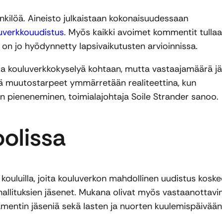
nkilöä. Aineisto julkaistaan kokonaisuudessaan
uverkkouudistus
. Myös kaikki avoimet kommentit tulla
n jo hyödynnetty lapsivaikutusten arvioinnissa.
 kouluverkkokyselyä kohtaan, mutta vastaajamäärä jä
ttä muutostarpeet ymmärretään realiteettina, kun
en pieneneminen, toimialajohtaja Soile Strander sanoo.
oolissa
 kouluilla, joita kouluverkon mahdollinen uudistus koske
hallituksien jäsenet. Mukana olivat myös vastaanottavi
rlamentin jäseniä sekä lasten ja nuorten kuulemispäivään