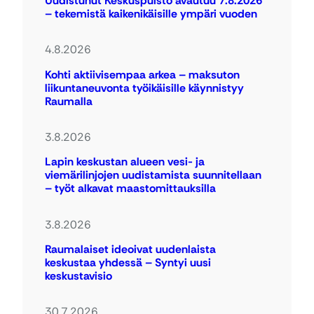
Uudistunut Keskuspuisto avautuu 7.8.2026
– tekemistä kaikenikäisille ympäri vuoden
4.8.2026
Kohti aktiivisempaa arkea – maksuton
liikuntaneuvonta työikäisille käynnistyy
Raumalla
3.8.2026
Lapin keskustan alueen vesi- ja
viemärilinjojen uudistamista suunnitellaan
– työt alkavat maastomittauksilla
3.8.2026
Raumalaiset ideoivat uudenlaista
keskustaa yhdessä – Syntyi uusi
keskustavisio
30.7.2026