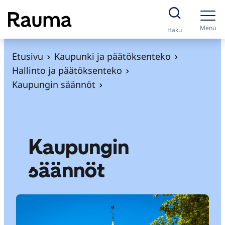
S
i
Menu
Haku
i
r
Etusivu
Kaupunki ja päätöksenteko
r
Hallinto ja päätöksenteko
y
Kaupungin säännöt
s
i
s
ä
Kaupungin
l
säännöt
t
ö
ö
n