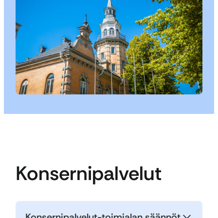
Konsernipalvelut
Konsernipalvelut-toimialan säännöt