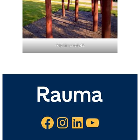
Pilvilinnanväylä
Facebook
Instagram
LinkedIn
YouTube