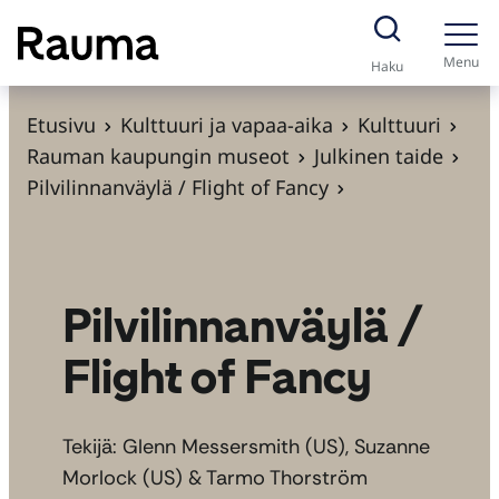
S
i
Menu
Haku
i
r
Etusivu
Kulttuuri ja vapaa-aika
Kulttuuri
r
Rauman kaupungin museot
Julkinen taide
y
Pilvilinnanväylä / Flight of Fancy
s
i
s
ä
Pilvilinnanväylä /
l
Flight of Fancy
t
ö
ö
Tekijä: Glenn Messersmith (US), Suzanne
n
Morlock (US) & Tarmo Thorström