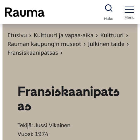
S
i
Menu
Haku
i
r
Etusivu
Kulttuuri ja vapaa-aika
Kulttuuri
r
Rauman kaupungin museot
Julkinen taide
y
Fransiskaanipatsas
s
i
s
ä
Fransiskaanipats
l
as
t
ö
ö
Tekijä: Jussi Vikainen
n
Vuosi: 1974