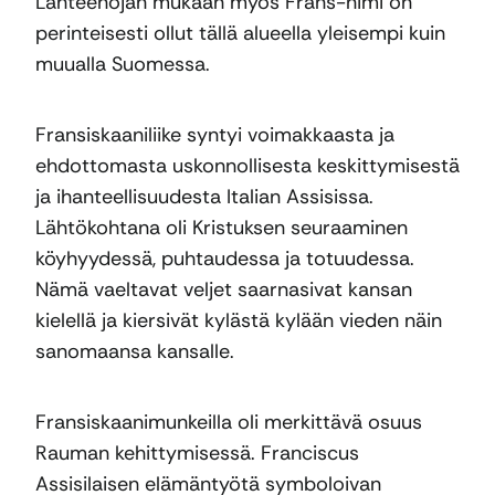
Lähteenojan mukaan myös Frans-nimi on
perinteisesti ollut tällä alueella yleisempi kuin
muualla Suomessa.
Fransiskaaniliike syntyi voimakkaasta ja
ehdottomasta uskonnollisesta keskittymisestä
ja ihanteellisuudesta Italian Assisissa.
Lähtökohtana oli Kristuksen seuraaminen
köyhyydessä, puhtaudessa ja totuudessa.
Nämä vaeltavat veljet saarnasivat kansan
kielellä ja kiersivät kylästä kylään vieden näin
sanomaansa kansalle.
Fransiskaanimunkeilla oli merkittävä osuus
Rauman kehittymisessä. Franciscus
Assisilaisen elämäntyötä symboloivan