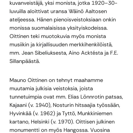
kuvanveistäjä, yksi monista, jotka 1920–30-
luvuilla aloittivat uransa Wäinö Aaltosen
ateljeessa. Hänen pienoisveistoksiaan onkin
monissa suomalaisissa yksityiskodeissa.
Oittinen teki muotokuvia myös monista
musiikin ja kirjallisuuden merkkihenkilöistä,
mm. Jean Sibeliuksesta, Aino Acktésta ja F.E.
Sillanpäästä.
Mauno Oittinen on tehnyt maahamme
muutamia julkisia veistoksia, joista
tunnetuimpia ovat mm. Elias Lönnrotin patsas,
Kajaani (v. 1940), Nosturin hitsaajia työssään,
Hyvinkää (v. 1962) ja Tyttö, Munkkiniemen
kartano, Helsinki (v. 1970). Oittisen julkinen
monumentti on myös Hangossa. Vuosina