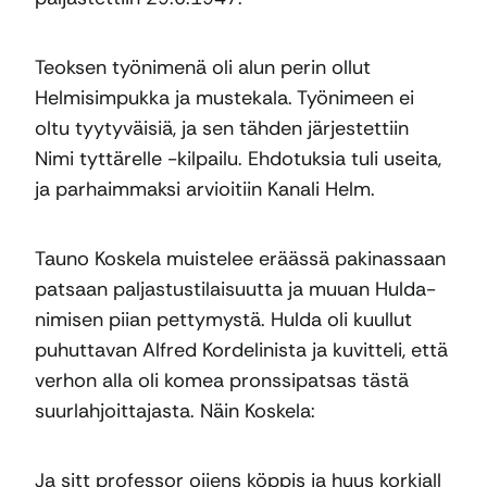
Teoksen työnimenä oli alun perin ollut
Helmisimpukka ja mustekala. Työnimeen ei
oltu tyytyväisiä, ja sen tähden järjestettiin
Nimi tyttärelle -kilpailu. Ehdotuksia tuli useita,
ja parhaimmaksi arvioitiin Kanali Helm.
Tauno Koskela muistelee eräässä pakinassaan
patsaan paljastustilaisuutta ja muuan Hulda-
nimisen piian pettymystä. Hulda oli kuullut
puhuttavan Alfred Kordelinista ja kuvitteli, että
verhon alla oli komea pronssipatsas tästä
suurlahjoittajasta. Näin Koskela:
Ja sitt professor oijens köppis ja huus korkjall