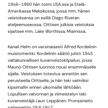
1946–1960 hän toimi USA:ssa ja Etelä-
Amerikassa Meksikossa, jossa mm. hänen
veistoksensa on esillä Diego Riveran
ateljeemuseossa. Oittisen julkisia veistoksia
sijaitsee mm. Lake Worthissa, Miamissa.
Kanali Helm on varsinaisesti Alfred Kordelinin
muistomerkki. Kordelinin säätiö julisti 1945
valtakunnallisen kuvanveistokilpailun, jossa
Mauno Oittisen luonnos nousi ensimmäiselle
sijalle. Veistoksen toteutus annettiin sen
perusteella Oittiselle, ja hän teki valmiiksi
kipsimallin ennen ulkomaille lähtöään.
Lopullisen valvonnan ja viimeistelyn teki
kuvanveistäjä Lauri Leppänen. Pronssineito
paljastettiin 29.6.1947.