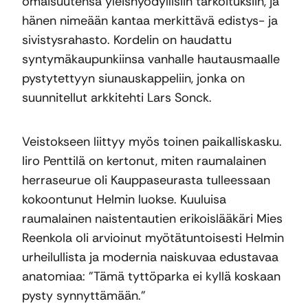
omaisuutensa yleishyödyllisiin tarkoituksiin, ja
hänen nimeään kantaa merkittävä edistys- ja
sivistysrahasto. Kordelin on haudattu
syntymäkaupunkiinsa vanhalle hautausmaalle
pystytettyyn siunauskappeliin, jonka on
suunnitellut arkkitehti Lars Sonck.
Veistokseen liittyy myös toinen paikalliskasku.
Iiro Penttilä on kertonut, miten raumalainen
herraseurue oli Kauppaseurasta tulleessaan
kokoontunut Helmin luokse. Kuuluisa
raumalainen naistentautien erikoislääkäri Mies
Reenkola oli arvioinut myötätuntoisesti Helmin
urheilullista ja modernia naiskuvaa edustavaa
anatomiaa: ”Tämä tyttöparka ei kyllä koskaan
pysty synnyttämään.”