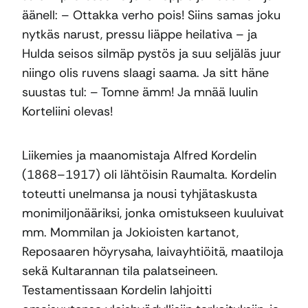
äänell: – Ottakka verho pois! Siins samas joku
nytkäs narust, pressu liäppe heilativa – ja
Hulda seisos silmäp pystös ja suu seljäläs juur
niingo olis ruvens slaagi saama. Ja sitt häne
suustas tul: – Tomne ämm! Ja mnää luulin
Korteliini olevas!
Liikemies ja maanomistaja Alfred Kordelin
(1868–1917) oli lähtöisin Raumalta. Kordelin
toteutti unelmansa ja nousi tyhjätaskusta
monimiljonääriksi, jonka omistukseen kuuluivat
mm. Mommilan ja Jokioisten kartanot,
Reposaaren höyrysaha, laivayhtiöitä, maatiloja
sekä Kultarannan tila palatseineen.
Testamentissaan Kordelin lahjoitti