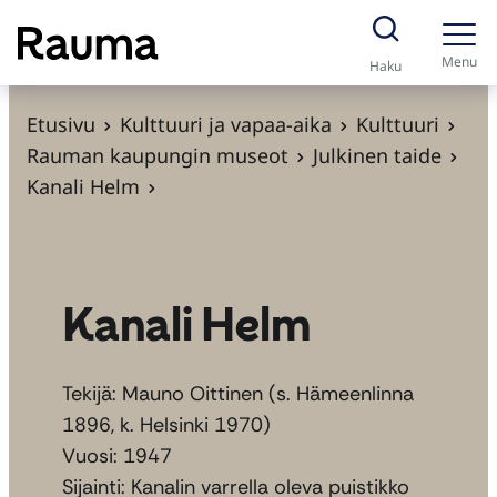
S
i
Menu
Haku
i
r
Etusivu
Kulttuuri ja vapaa-aika
Kulttuuri
r
Rauman kaupungin museot
Julkinen taide
y
Kanali Helm
s
i
s
ä
Kanali Helm
l
t
Tekijä: Mauno Oittinen (s. Hämeenlinna
ö
1896, k. Helsinki 1970)
ö
Vuosi: 1947
n
Sijainti: Kanalin varrella oleva puistikko