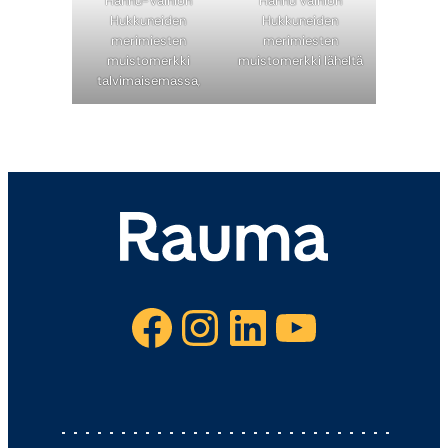
Hannu-Vainion
Hannu Vainion
Hukkuneiden
Hukkuneiden
merimiesten
merimiesten
muistomerkki
muistomerkki läheltä
talvimaisemassa,
Facebook
Instagram
LinkedIn
YouTube