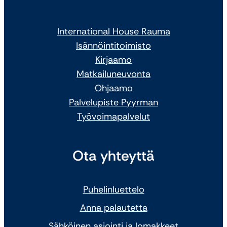
International House Rauma
Isännöintitoimisto
Kirjaamo
Matkailuneuvonta
Ohjaamo
Palvelupiste Pyyrman
Työvoimapalvelut
Ota yhteyttä
Puhelinluettelo
Anna palautetta
Sähköinen asiointi ja lomakkeet