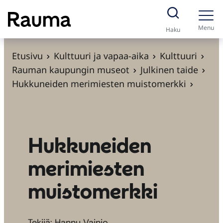
S
i
Menu
Haku
i
r
Etusivu
Kulttuuri ja vapaa-aika
Kulttuuri
r
Rauman kaupungin museot
Julkinen taide
y
Hukkuneiden merimiesten muistomerkki
s
i
s
ä
Hukkuneiden
l
merimiesten
t
ö
muistomerkki
ö
n
Tekijä: Hannu Vainio