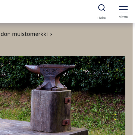
Menu
Haku
aidon muistomerkki