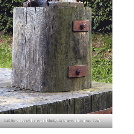
Lähikuva Leevi Nurmen Käsityötaidon muistomerkistä