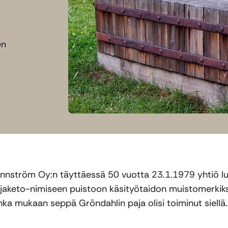
en
nnström Oy:n täyttäessä 50 vuotta 23.1.1979 yhtiö luov
jaketo-nimiseen puistoon käsityötaidon muistomerkiksi.
nka mukaan seppä Gröndahlin paja olisi toiminut siellä.