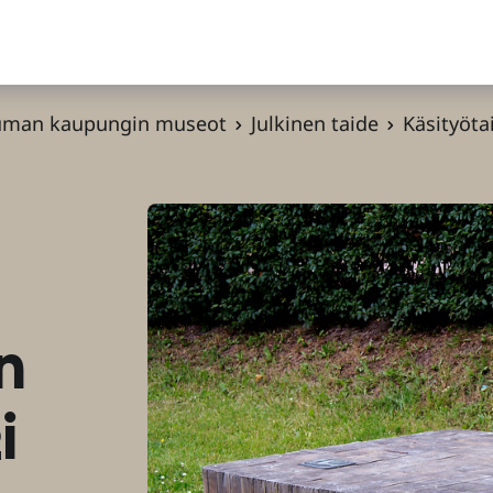
uman kaupungin museot
Julkinen taide
Käsityöt
n
i