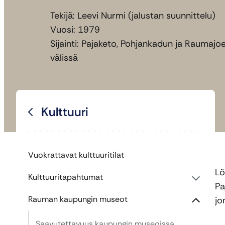
Tekijä: Leevi Nurmi (jalustan suunnittelu)
Vuosi: 1979
Sijainti: Pajaketo, Pohjankadun ja Raumajo
välissä
Kulttuuri
Vuokrattavat kulttuuritilat
Lö
Kulttuuritapahtumat
Pa
Rauman kaupungin museot
jo
Saavutettavuus kaupungin museoissa