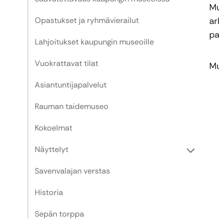
Mu
Opastukset ja ryhmävierailut
ar
pa
Lahjoitukset kaupungin museoille
Vuokrattavat tilat
Mu
Asiantuntijapalvelut
Rauman taidemuseo
Kokoelmat
Näyttelyt
Savenvalajan verstas
Historia
Sepän torppa