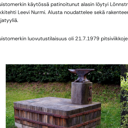
istomerkin käytössä patinoitunut alasin löytyi Lönnstr
kkitehti Leevi Nurmi. Alusta noudattelee sekä rakentee
jatyyliä.
istomerkin luovutustilaisuus oli 21.7.1979 pitsiviikkoj