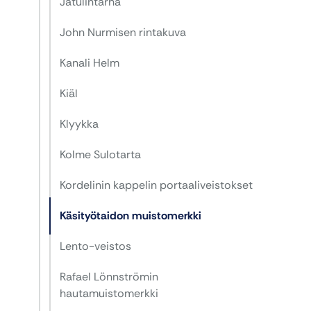
Jatulintarha
John Nurmisen rintakuva
Kanali Helm
Kiäl
Klyykka
Kolme Sulotarta
Kordelinin kappelin portaaliveistokset
Käsityötaidon muistomerkki
Lento-veistos
Rafael Lönnströmin
hautamuistomerkki