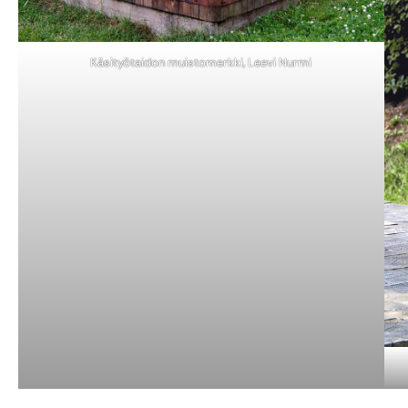
Käsityötaidon muistomerkki, Leevi Nurmi