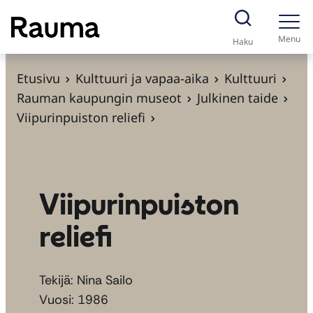
S
i
Menu
Haku
i
r
Etusivu
Kulttuuri ja vapaa-aika
Kulttuuri
r
Rauman kaupungin museot
Julkinen taide
y
Viipurinpuiston reliefi
s
i
s
ä
Viipurinpuiston
l
reliefi
t
ö
ö
Tekijä: Nina Sailo
n
Vuosi: 1986