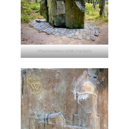
Viipurinpuiston reliefi, Nina Sailo