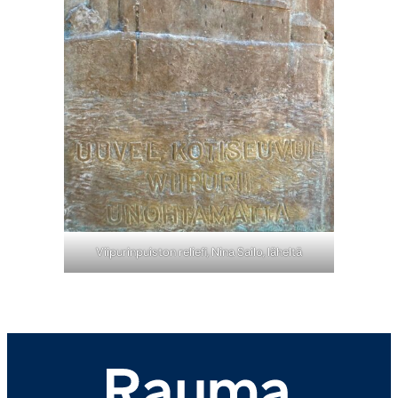
Viipurinpuiston reliefi, Nina Sailo, läheltä