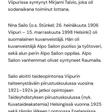
Viipurissa syntynyt Mirjami Talvio, joka oli
sodanaikana toiminut lottana.
Nina Sailo (o.s. Stünkel; 26. heinäkuuta 1906
Viipuri – 15. marraskuuta 1998 Helsinki) oli
suomalainen kuvanveistäjä. Hän oli
kuvanveistäjä Alpo Sailon puoliso ja työtoveri,
sekä alun perin Alpo Sailon oppilas. Alpo
Sailon vanhemmat olivat syntyneet Raumalla.
Sailo aloitti taideopintonsa Viipurin
taiteenystäväin piirustuskoulussa vuosina
1921–1924 ja jatkoi opintojaan
Taideyhdistyksen piirustuskoulussa (nyk.
Kuvataideakatemia) Helsingissä vuonna 1925
sekä tämän jälkeen Lontoossa Englannissa,