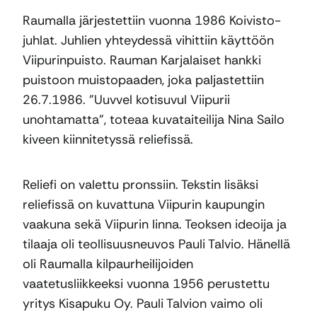
Raumalla järjestettiin vuonna 1986 Koivisto-
juhlat. Juhlien yhteydessä vihittiin käyttöön
Viipurinpuisto. Rauman Karjalaiset hankki
puistoon muistopaaden, joka paljastettiin
26.7.1986. ”Uuvvel kotisuvul Viipurii
unohtamatta”, toteaa kuvataiteilija Nina Sailo
kiveen kiinnitetyssä reliefissä.
Reliefi on valettu pronssiin. Tekstin lisäksi
reliefissä on kuvattuna Viipurin kaupungin
vaakuna sekä Viipurin linna. Teoksen ideoija ja
tilaaja oli teollisuusneuvos Pauli Talvio. Hänellä
oli Raumalla kilpaurheilijoiden
vaatetusliikkeeksi vuonna 1956 perustettu
yritys Kisapuku Oy. Pauli Talvion vaimo oli