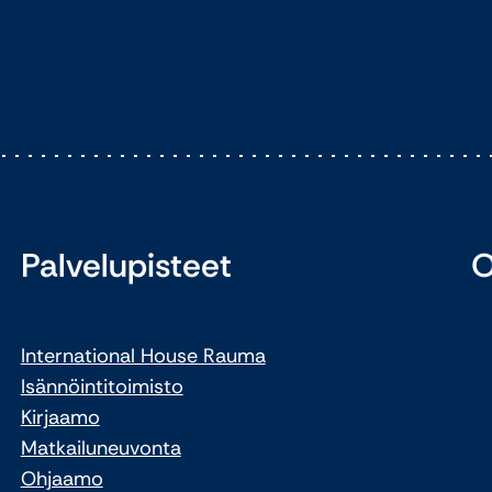
Palvelupisteet
O
International House Rauma
Isännöintitoimisto
Kirjaamo
Matkailuneuvonta
Ohjaamo