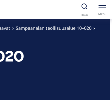
Menu
Haku
aavat
Sampaanalan teollisuusalue 10–020
–020