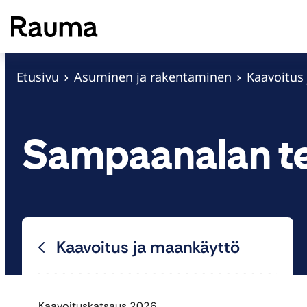
S
i
i
r
Etusivu
Asuminen ja rakentaminen
Kaavoitus
r
y
s
Sampaanalan te
i
s
ä
l
t
Kaavoitus ja maankäyttö
ö
ö
n
Kaavoituskatsaus 2026