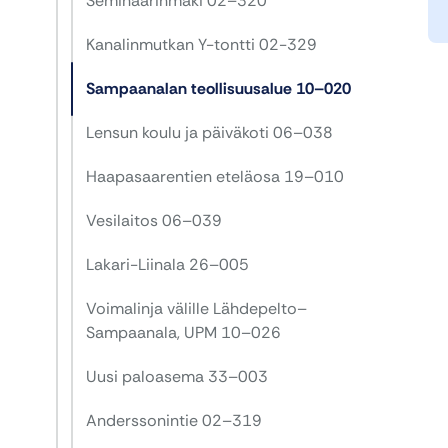
Seminaarinmäki 02–320
Kanalinmutkan Y-tontti 02-329
Sampaanalan teollisuusalue 10–020
Lensun koulu ja päiväkoti 06–038
Haapasaarentien eteläosa 19–010
Vesilaitos 06–039
Lakari-Liinala 26–005
Voimalinja välille Lähdepelto–
Sampaanala, UPM 10–026
Uusi paloasema 33–003
Anderssonintie 02–319