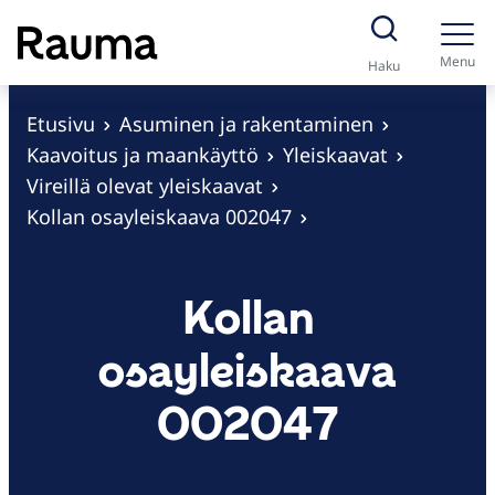
S
i
Menu
Haku
i
r
Etusivu
Asuminen ja rakentaminen
r
Kaavoitus ja maankäyttö
Yleiskaavat
y
Vireillä olevat yleiskaavat
s
Kollan osayleiskaava 002047
i
s
Kollan
ä
l
osayleiskaava
t
ö
002047
ö
n