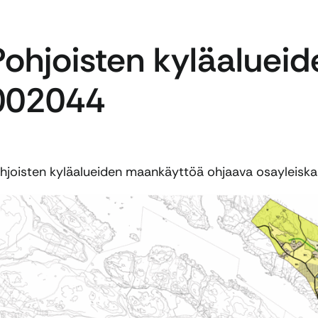
Pohjoisten kyläalueid
002044
hjoisten kyläalueiden maankäyttöä ohjaava osayleiska