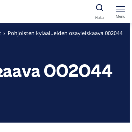
Menu
Haku
t
Pohjoisten kyläalueiden osayleiskaava 002044
iskaava 002044