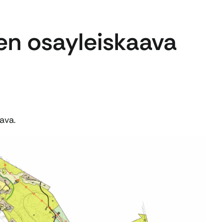
en osayleiskaava
ava.