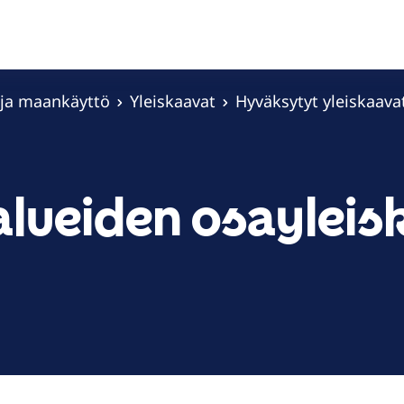
 ja maankäyttö
Yleiskaavat
Hyväksytyt yleiskaava
äalueiden osayle