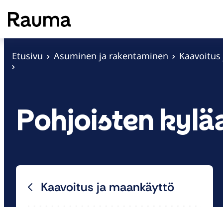
S
i
i
r
Etusivu
Asuminen ja rakentaminen
Kaavoitus
r
y
s
Pohjoisten kyl
i
s
ä
l
t
ö
Kaavoitus ja maankäyttö
ö
n