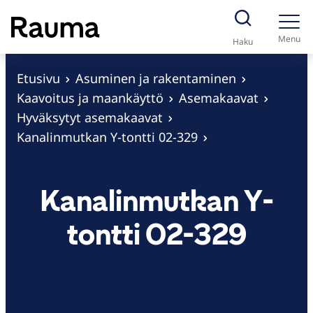
S
i
Menu
Haku
i
r
Etusivu
Asuminen ja rakentaminen
r
Kaavoitus ja maankäyttö
Asemakaavat
y
Hyväksytyt asemakaavat
s
Kanalinmutkan Y-tontti 02-329
i
s
Kanalinmutkan Y-
ä
l
tontti 02-329
t
ö
ö
n