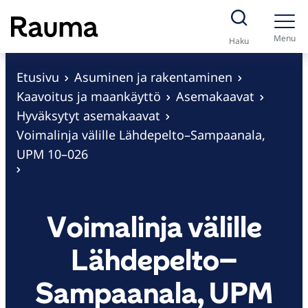
S
i
Menu
Haku
i
r
Etusivu
Asuminen ja rakentaminen
r
Kaavoitus ja maankäyttö
Asemakaavat
y
Hyväksytyt asemakaavat
s
Voimalinja välille Lähdepelto–Sampaanala,
i
UPM 10–026
s
ä
l
Voimalinja välille
t
ö
Lähdepelto–
ö
Sampaanala, UPM
n